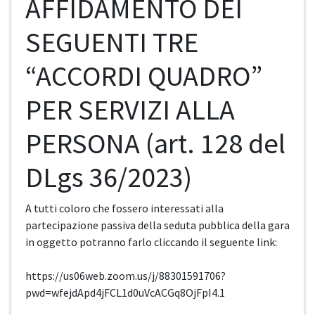
AFFIDAMENTO DEI
SEGUENTI TRE
“ACCORDI QUADRO”
PER SERVIZI ALLA
PERSONA (art. 128 del
DLgs 36/2023)
A tutti coloro che fossero interessati alla
partecipazione passiva della seduta pubblica della gara
in oggetto potranno farlo cliccando il seguente link:
https://us06web.zoom.us/j/88301591706?
pwd=wfejdApd4jFCL1d0uVcACGq8OjFpI4.1