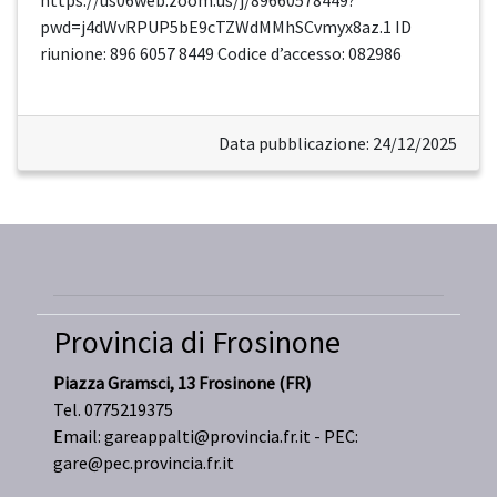
https://us06web.zoom.us/j/89660578449?
pwd=j4dWvRPUP5bE9cTZWdMMhSCvmyx8az.1 ID
riunione: 896 6057 8449 Codice d’accesso: 082986
Data pubblicazione: 24/12/2025
Provincia di Frosinone
Piazza Gramsci, 13 Frosinone (FR)
Tel. 0775219375
Email:
gareappalti@provincia.fr.it
- PEC:
gare@pec.provincia.fr.it