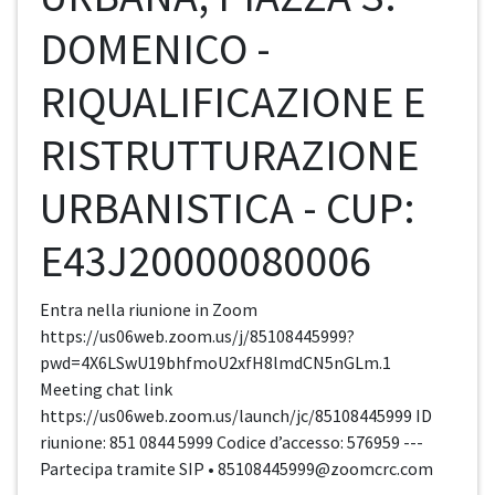
DOMENICO -
RIQUALIFICAZIONE E
RISTRUTTURAZIONE
URBANISTICA - CUP:
E43J20000080006
Entra nella riunione in Zoom
https://us06web.zoom.us/j/85108445999?
pwd=4X6LSwU19bhfmoU2xfH8lmdCN5nGLm.1
Meeting chat link
https://us06web.zoom.us/launch/jc/85108445999 ID
riunione: 851 0844 5999 Codice d’accesso: 576959 ---
Partecipa tramite SIP • 85108445999@zoomcrc.com