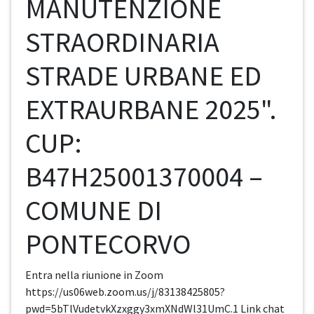
MANUTENZIONE
STRAORDINARIA
STRADE URBANE ED
EXTRAURBANE 2025".
CUP:
B47H25001370004 –
COMUNE DI
PONTECORVO
Entra nella riunione in Zoom
https://us06web.zoom.us/j/83138425805?
pwd=5bTlVudetvkXzxggy3xmXNdWl31UmC.1 Link chat