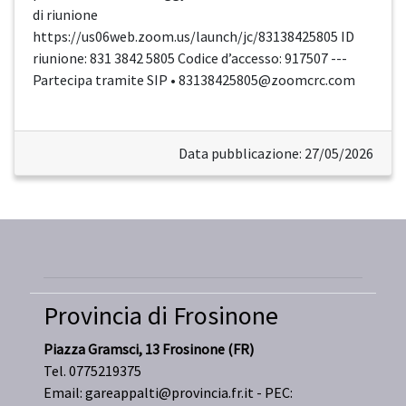
di riunione
https://us06web.zoom.us/launch/jc/83138425805 ID
riunione: 831 3842 5805 Codice d’accesso: 917507 ---
Partecipa tramite SIP • 83138425805@zoomcrc.com
Data pubblicazione: 27/05/2026
Provincia di Frosinone
Piazza Gramsci, 13 Frosinone (FR)
Tel. 0775219375
Email:
gareappalti@provincia.fr.it
- PEC: