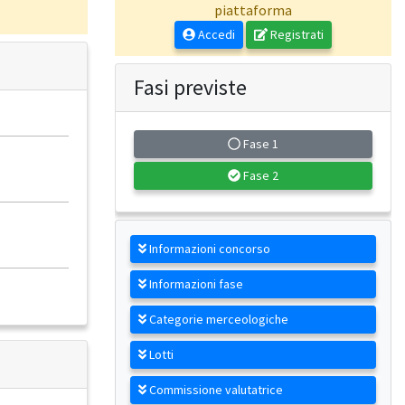
piattaforma
Accedi
Registrati
Fasi previste
Fase 1
Fase 2
Informazioni concorso
Informazioni fase
Categorie merceologiche
Lotti
Commissione valutatrice