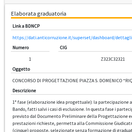
Elaborata graduatoria
Link a BDNCP
https://dati.anticorruzione.it/superset/dashboard/dettag
Numero
CIG
1
Z323C32321
Oggetto
CONCORSO DI PROGETTAZIONE PIAZZA S. DOMENICO “RI
Descrizione
1° fase (elaborazione idea progettuale): la partecipazione al
Bando, fatti salvi i casi di esclusione. In questa fase i par
previsto dal Documento Preliminare della Progettazione ed a
prestazioni richieste, permetta alla Commissione Giudicatrice 
(cinque) proposte, selezionate senza formazione di graduat