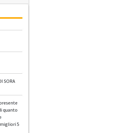
DI SORA
 presente
di quanto
e
migliori 5