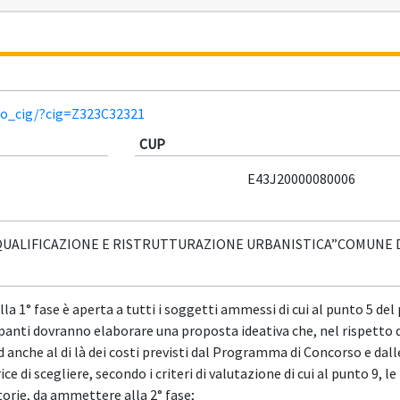
lio_cig/?cig=Z323C32321
CUP
E43J20000080006
QUALIFICAZIONE E RISTRUTTURAZIONE URBANISTICA”COMUNE 
la 1° fase è aperta a tutti i soggetti ammessi di cui al punto 5 del
tecipanti dovranno elaborare una proposta ideativa che, nel rispetto 
nche al di là dei costi previsti dal Programma di Concorso e dall
di scegliere, secondo i criteri di valutazione di cui al punto 9, le 
orie, da ammettere alla 2° fase;