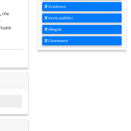
Scadenze
, che
Avvisi pubblici
e
ttuale
Allegati
Chiarimenti