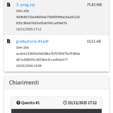
3.-prog.zip
75.83 MB
SHA-256:
9d4b86730a446564a79d6f8999a16aafb228
892c9bb676d3e05abf45cad94d76
10/12/2025 17:12
graduatoria-84.pdf
16.51 kB
SHA-256:
acebe153803afe826ba7bf076fd75ef548da
4b7a305b55cd533be31ced5da377
10/02/2026 10:09
Chiarimenti
Quesito #1
15/12/2025 17:22