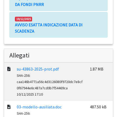
DA FONDI PNRR
19/12/2025
AVVISO ESATTA INDICAZIONE DATA DI
SCADENZA
Allegati
su-43863-2025-prot.pdf
1.87 MB
SHA-256:
caa146b4771a56c4d3126080f9720dc7e8cf
0f67944e6c487a7cd0b7f54469ca
10/12/2025 17:10
03-modello-ausiliata.doc
487.50 kB
SHA-256: