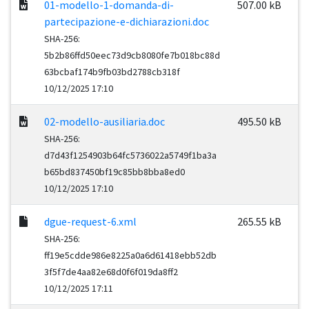
01-modello-1-domanda-di-
507.00 kB
partecipazione-e-dichiarazioni.doc
SHA-256:
5b2b86ffd50eec73d9cb8080fe7b018bc88d
63bcbaf174b9fb03bd2788cb318f
10/12/2025 17:10
02-modello-ausiliaria.doc
495.50 kB
SHA-256:
d7d43f1254903b64fc5736022a5749f1ba3a
b65bd837450bf19c85bb8bba8ed0
10/12/2025 17:10
dgue-request-6.xml
265.55 kB
SHA-256:
ff19e5cdde986e8225a0a6d61418ebb52db
3f5f7de4aa82e68d0f6f019da8ff2
10/12/2025 17:11