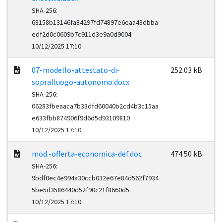
SHA-256:
68158b13146fa84297fd74897e6eaa43dbba
edf2d0c0609b7c911d3e9a0d9004
10/12/2025 17:10
07-modello-attestato-di-
252.03 kB
sopralluogo-autonomo.docx
SHA-256:
06283fbeaaca7b33dfd60040b2cd4b3c15aa
e633fbb874906f9d6d5d93109810
10/12/2025 17:10
mod.-offerta-economica-def.doc
474.50 kB
SHA-256:
9bdf0ec4e994a30ccb032e67e84d562f7934
5be5d3586440d52f90c21f8660d5
10/12/2025 17:10