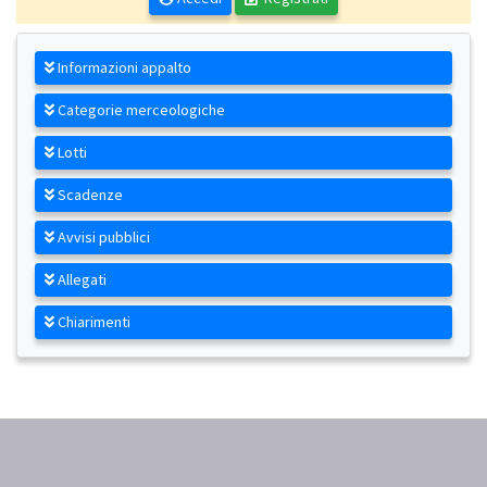
Informazioni appalto
Categorie merceologiche
Lotti
Scadenze
Avvisi pubblici
Allegati
Chiarimenti