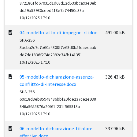
8721861fd67031d1d68d12d533bca93e9eb
dd59b58980ceed218e7a74450c38a
10/12/2025 17:10
04-modello-atto-di-impegno-rti.doc
492.00 kB
SHA-256:
3bcba2c7c7b60a4308f7e68d0b5fdaeeaab
dd7dd1836f274d2392c74fb141351
10/12/2025 17:10
05-modello-dichiarazione-assenza-
326.43 kB
conflitto-di-interesse.docx
SHA-256:
60c18d3eb85948486bbf20fde237ce2e938
846a9655876a20f61f231f569813b
10/12/2025 17:10
06-modello-dichiarazione-titolare-
337.96 kB
effettivo.docx